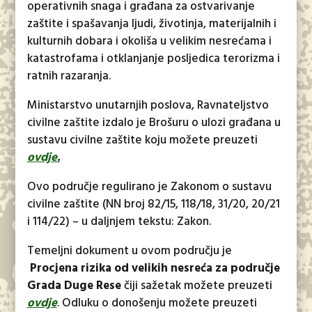
operativnih snaga i građana za ostvarivanje
zaštite i spašavanja ljudi, životinja, materijalnih i
kulturnih dobara i okoliša u velikim nesrećama i
katastrofama i otklanjanje posljedica terorizma i
ratnih razaranja.
Ministarstvo unutarnjih poslova, Ravnateljstvo
civilne zaštite izdalo je Brošuru o ulozi građana u
sustavu civilne zaštite koju možete preuzeti
ovdje
.
Ovo područje regulirano je Zakonom o sustavu
civilne zaštite (NN broj 82/15, 118/18, 31/20, 20/21
i 114/22) – u daljnjem tekstu: Zakon.
Temeljni dokument u ovom području je
Procjena rizika od velikih nesreća za područje
Grada Duge Rese
čiji sažetak možete preuzeti
ovdje
. Odluku o donošenju možete preuzeti