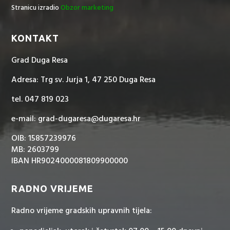
Stranicu izradio
Obzor marketing
KONTAKT
Grad Duga Resa
Adresa: Trg sv. Jurja 1, 47 250 Duga Resa
tel. 047 819 023
e-mail: grad-dugaresa@dugaresa.hr
OIB: 15857239976
MB: 2603799
IBAN HR9024000081809900000
RADNO VRIJEME
Radno vrijeme gradskih upravnih tijela: