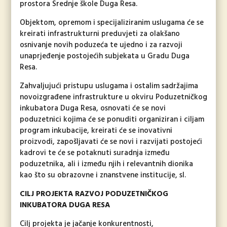
prostora Srednje škole Duga Resa.
Objektom, opremom i specijaliziranim uslugama će se
kreirati infrastrukturni preduvjeti za olakšano
osnivanje novih poduzeća te ujedno i za razvoji
unaprjeđenje postojećih subjekata u Gradu Duga
Resa.
Zahvaljujući pristupu uslugama i ostalim sadržajima
novoizgrađene infrastrukture u okviru Poduzetničkog
inkubatora Duga Resa, osnovati će se novi
poduzetnici kojima će se ponuditi organiziran i ciljam
program inkubacije, kreirati će se inovativni
proizvodi, zapošljavati će se novi i razvijati postojeći
kadrovi te će se potaknuti suradnja između
poduzetnika, ali i između njih i relevantnih dionika
kao što su obrazovne i znanstvene institucije, sl.
CILJ PROJEKTA RAZVOJ PODUZETNIČKOG
INKUBATORA DUGA RESA
Cilj projekta je jačanje konkurentnosti,