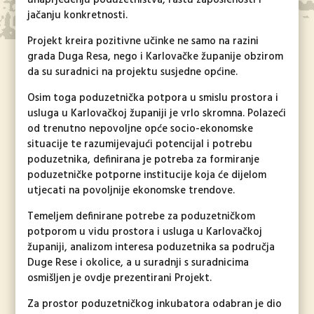
unaprjeđenju poduzetništva, rastu zaposlenosti i
jačanju konkretnosti.
Projekt kreira pozitivne učinke ne samo na razini
grada Duga Resa, nego i Karlovačke županije obzirom
da su suradnici na projektu susjedne općine.
Osim toga poduzetnička potpora u smislu prostora i
usluga u Karlovačkoj županiji je vrlo skromna. Polazeći
od trenutno nepovoljne opće socio-ekonomske
situacije te razumijevajući potencijal i potrebu
poduzetnika, definirana je potreba za formiranje
poduzetničke potporne institucije koja će dijelom
utjecati na povoljnije ekonomske trendove.
Temeljem definirane potrebe za poduzetničkom
potporom u vidu prostora i usluga u Karlovačkoj
županiji, analizom interesa poduzetnika sa područja
Duge Rese i okolice, a u suradnji s suradnicima
osmišljen je ovdje prezentirani Projekt.
Za prostor poduzetničkog inkubatora odabran je dio