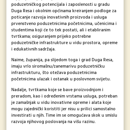
poduzetničkog potencijala i zaposlenosti u gradu
Duga Resa i okolnim općinama kreiranjem podloge za
poticanje razvoja inovativnih proizvoda i usluga
prvenstveno poduzetnicima početnicima, učenicima i
studentima koji će to tek postati, ali i etabliranim
tvrtkama; osiguranjem prijeko potrebne
poduzetničke infrastrukture u vidu prostora, opreme
i edukativnih sadržaja.
Naime, županija, pa slijedom toga i grad Duga Resa,
imaju vrlo siromašnu/zanemarivu poduzetničku
infrastrukturu, što otežava poduzetnicima
početnicima ulazak i ostanak u poslovnom svijetu.
Nadalje, tvrtkama koje se bave proizvodnjom i
preradom, kao i određenim vrstama usluga, potreban
je zamašnjak u vidu inovativne opreme i alata koje
mogu zajednički koristiti jer nisu u prilici samostalno
investirati u njih. Time im se omogućava skok u smislu
razvoja njihovog poslovanja na višu razinu.