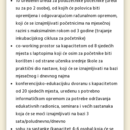
10 uređenih ureda za poduzetnike početnike (uredi
su za po 2 osobe), od kojih će polovica biti
opremljena i odgovarajućom računalnom opremom,
koji će se iznajmljivati početnicima na mjesečnoj
razini s maksimalnim rokom od 3 godine (trajanje
inkubacijskog ciklusa za početnike)
co-working prostor sa kapacitetom od 8 sjedećih
mjesta s laptopima koji će osim za početnike biti
korišten i od strane učenika srednje škole za
praktični dio nastave, koji će se iznajmljivati na bazi
mjesečnog i dnevnog najma
konferencijsko-edukacijsku dvoranu s kapacitetom
od 20 sjedećih mjesta, uređenu s potrebno
informatičkom opremom za potrebe održavanja
edukativnih radionica, seminara i većih sastanaka
koja će se moći iznajmljivati na bazi 3
sata/poludnevno/dnevno
sobu za sastanke (kapacitet 4-6 osoba) koja će se