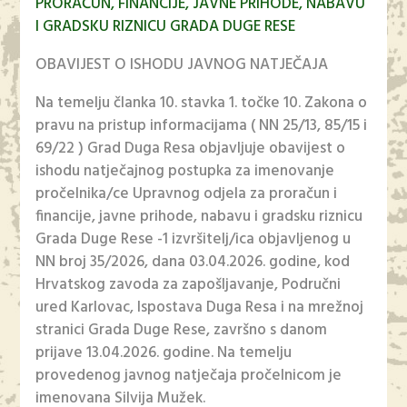
PRORAČUN, FINANCIJE, JAVNE PRIHODE, NABAVU
I GRADSKU RIZNICU GRADA DUGE RESE
OBAVIJEST O ISHODU JAVNOG NATJEČAJA
Na temelju članka 10. stavka 1. točke 10. Zakona o
pravu na pristup informacijama ( NN 25/13, 85/15 i
69/22 ) Grad Duga Resa objavljuje obavijest o
ishodu natječajnog postupka za imenovanje
pročelnika/ce Upravnog odjela za proračun i
financije, javne prihode, nabavu i gradsku riznicu
Grada Duge Rese -1 izvršitelj/ica objavljenog u
NN broj 35/2026, dana 03.04.2026. godine, kod
Hrvatskog zavoda za zapošljavanje, Područni
ured Karlovac, Ispostava Duga Resa i na mrežnoj
stranici Grada Duge Rese, završno s danom
prijave 13.04.2026. godine. Na temelju
provedenog javnog natječaja pročelnicom je
imenovana Silvija Mužek.