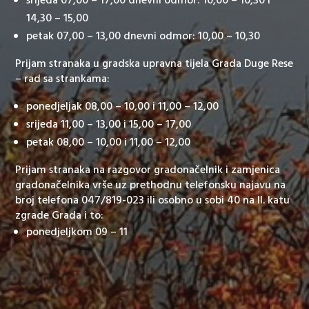
srijeda 07,00 – 17,00 dnevni odmor: 10,00 – 10,30 i
14,30 – 15,00
petak 07,00 – 13,00 dnevni odmor: 10,00 – 10,30
Prijam stranaka u gradska upravna tijela Grada Duge Rese
– rad sa strankama:
ponedjeljak 08,00 – 10,00 i 11,00 – 12,00
srijeda 11,00 – 13,00 i 15,00 – 17,00
petak 08,00 – 10,00 i 11,00 – 12,00
Prijam stranaka na razgovor gradonačelnik i zamjenica
gradonačelnika vrše uz prethodnu telefonsku najavu na
broj telefona 047/819-023 ili osobno u sobi 40 na II. katu
zgrade Grada i to:
ponedjeljkom 09 – 11