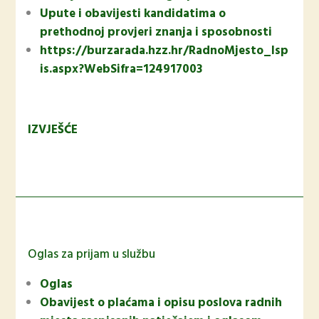
Upute i obavijesti kandidatima o
prethodnoj provjeri znanja i sposobnosti
https://burzarada.hzz.hr/RadnoMjesto_Isp
is.aspx?WebSifra=124917003
IZVJEŠĆE
Oglas za prijam u službu
Oglas
Obavijest o plaćama i opisu poslova radnih