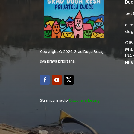
Dug
tel.
e-ma
dug
OIB
MB:
Copyright © 2026 Grad Duga Resa,
IBA
sva prava pridržana.
HR9
Stranicu izradio
Obzor marketing