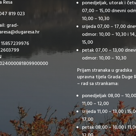
a Resa
ponedjeljak, utorak i čet
07,00 – 15,00 dnevni od
 047 819 023
10,00 – 10,30
il: grad-
srijeda 07,00 – 17,00 dne
aresa@dugaresa.hr
odmor: 10,00 – 10,30 i 14
15,00
: 15857239976
 2603799
petak 07,00 – 13,00 dnev
N
odmor: 10,00 – 10,30
024000081809900000
Prijam stranaka u gradska
upravna tijela Grada Duge 
– rad sa strankama:
ponedjeljak 08,00 – 10,00
11,00 – 12,00
srijeda 11,00 – 13,00 i 15,
17,00
petak 08,00 – 10,00 i 11,0
12,00