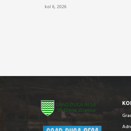
kol 6, 2026
KO
Gra
Adre