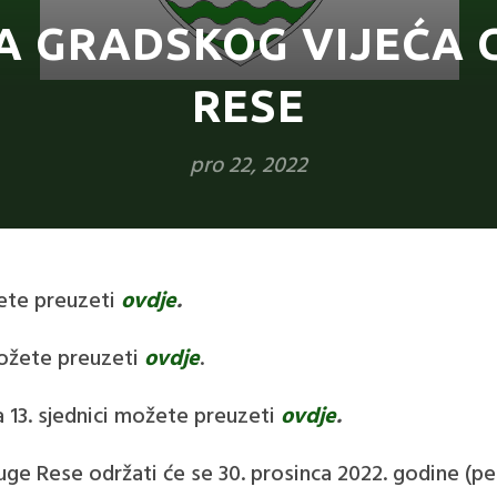
CA GRADSKOG VIJEĆA
RESE
pro 22, 2022
žete preuzeti
ovdje
.
 možete preuzeti
ovdje
.
 13. sjednici možete preuzeti
ovdje
.
uge Rese održati će se 30. prosinca 2022. godine (pet