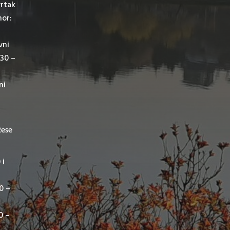
vrtak
mor:
vni
,30 –
ni
Rese
 i
00 –
0 –