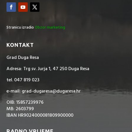
Stranicu izradio
Obzor marketing
KONTAKT
Grad Duga Resa
Adresa: Trg sv. Jurja 1, 47 250 Duga Resa
tel. 047 819 023
e-mail: grad-dugaresa@dugaresa.hr
OIB: 15857239976
MB: 2603799
IBAN HR9024000081809900000
RADNO VRIJEME