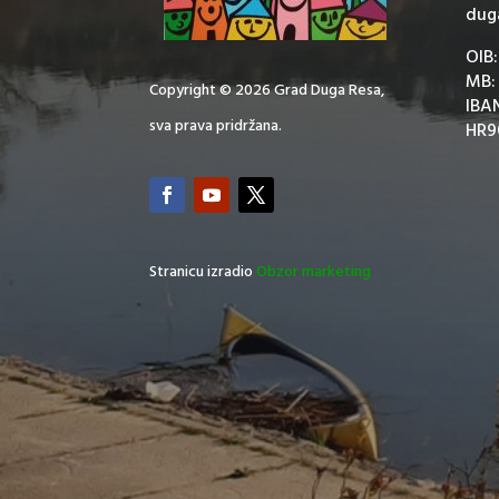
dug
OIB
MB:
Copyright © 2026 Grad Duga Resa,
IBA
sva prava pridržana.
HR9
Stranicu izradio
Obzor marketing