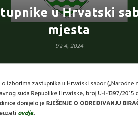
stupnike u Hrvatski sa
mjesta
tra 4, 2024
 o izborima zastupnika u Hrvatski sabor („Narodne n
tavnog suda Republike Hrvatske, broj U-I-1397/2015 od
dinice donijelo je
RJEŠENJE
O ODREĐIVANJU BIRA
reuzeti
ovdje
.