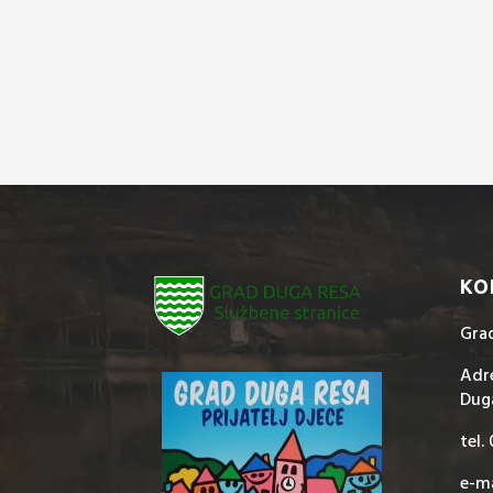
KO
Gra
Adre
Dug
tel.
e-ma