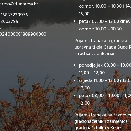
aresa@dugaresa.hr
odmor: 10,00 – 10,30 i 14
15,00
: 15857239976
 2603799
petak 07,00 – 13,00 dnev
N
odmor: 10,00 – 10,30
024000081809900000
Prijam stranaka u gradska
upravna tijela Grada Duge 
– rad sa strankama:
ponedjeljak 08,00 – 10,00
11,00 – 12,00
srijeda 11,00 – 13,00 i 15,
17,00
petak 08,00 – 10,00 i 11,0
12,00
Prijam stranaka na razgovo
gradonačelnik i zamjenica
gradonačelnika vrše uz