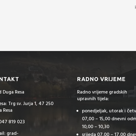
NTAKT
RADNO VRIJEME
d Duga Resa
Radno vrijeme gradskih
upravnih tijela:
sa: Trg sv. Jurja 1, 47 250
a Resa
ponedjeljak, utorak i čet
07,00 – 15,00 dnevni od
 047 819 023
10,00 – 10,30
il: grad-
srijeda 07,00 – 17,00 dne