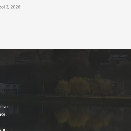
kol 3, 2026
vrtak
mor:
vni