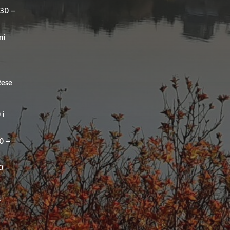
,30 –
ni
Rese
 i
00 –
0 –
r