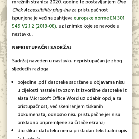
mrežnih stranica 2020. godine te postavljanjem
One
Click Accessibility
plug-ina
za pristupačnost
ispunjena je većina zahtjeva
europske norme EN 301
549 V2.1.2 (2018-08)
, uz iznimke koje se navode u
nastavku.
NEPRISTUPAČNI SADRŽAJ
Sadržaj naveden u nastavku nepristupačan je zbog
sljedećih razloga:
pojedine .pdf datoteke sadržane u objavama nisu
u cijelosti nastale izvozom iz izvorišne datoteke iz
alata Microsoft Office Word uz odabir opcija za
pristupačnost, već skeniranjem tiskanih
dokumenata, odnosno nisu pristupačne jer nisu
prikladno pripremljene za čitače ekrana;
dio slika i datoteka nema prikladan tekstualni opis
(alt tekst);