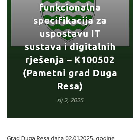
funkcionalna
specifikacija za
uspostavu IT
sustava i digitalnih
rješenja – K100502
(Pametni grad Duga
Resa)
sij 2, 2025
Grad Duga Resa dana 02.01.2025. godine