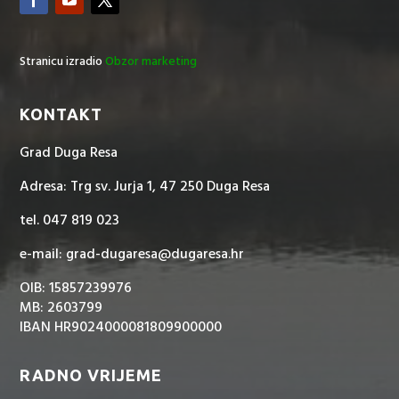
Stranicu izradio
Obzor marketing
KONTAKT
Grad Duga Resa
Adresa: Trg sv. Jurja 1, 47 250 Duga Resa
tel. 047 819 023
e-mail: grad-dugaresa@dugaresa.hr
OIB: 15857239976
MB: 2603799
IBAN HR9024000081809900000
RADNO VRIJEME