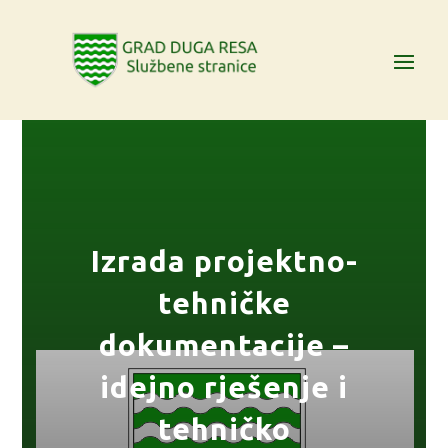
Izrada projektno-
tehničke
dokumentacije –
idejno rješenje i
tehničko