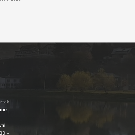
vrtak
mor:
vni
,30 –