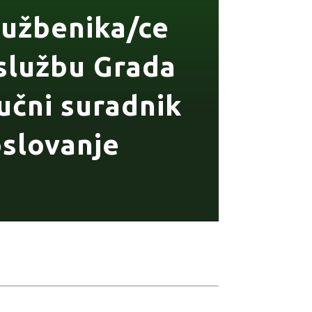
službenika/ce
službu Grada
učni suradnik
oslovanje