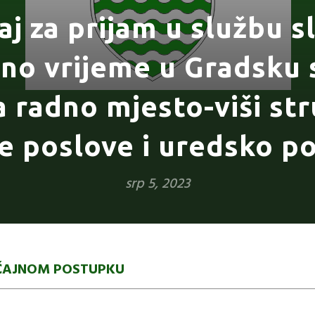
aj za prijam u službu 
no vrijeme u Gradsku 
 radno mjesto-viši str
e poslove i uredsko p
srp 5, 2023
EČAJNOM POSTUPKU