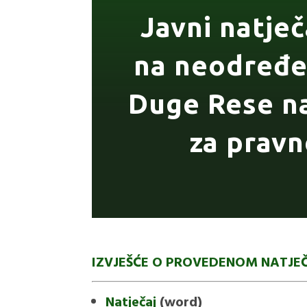
Javni natječ
na neodređe
Duge Rese na
za pravn
IZVJEŠĆE O PROVEDENOM NATJ
Natječaj
(word)