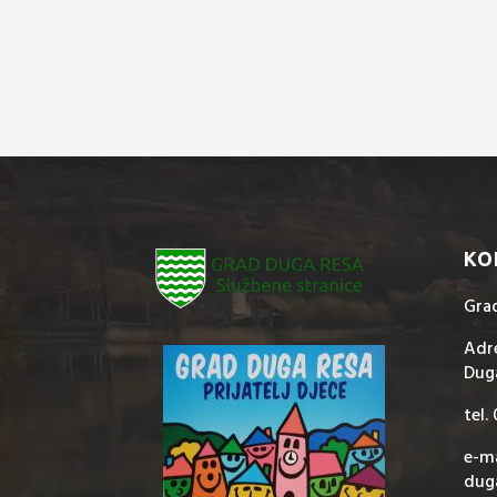
KO
Gra
Adre
Dug
tel.
e-ma
dug