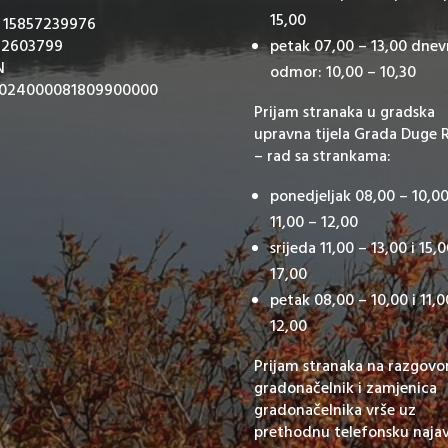
15,00
: 15857239976
 2603799
petak 07,00 – 13,00 dnev
N
odmor: 10,00 – 10,30
024000081809900000
Prijam stranaka u gradska
upravna tijela Grada Duge 
– rad sa strankama:
ponedjeljak 08,00 – 10,00
11,00 – 12,00
srijeda 11,00 – 13,00 i 15,
17,00
petak 08,00 – 10,00 i 11,0
12,00
Prijam stranaka na razgovo
gradonačelnik i zamjenica
gradonačelnika vrše uz
prethodnu telefonsku naja