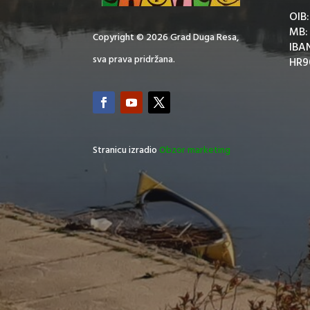
OIB
MB:
Copyright © 2026 Grad Duga Resa,
IBA
sva prava pridržana.
HR9
Stranicu izradio
Obzor marketing