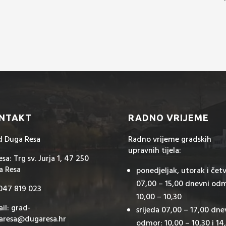
NTAKT
RADNO VRIJEME
d Duga Resa
Radno vrijeme gradskih
upravnih tijela:
sa: Trg sv. Jurja 1, 47 250
a Resa
ponedjeljak, utorak i čet
07,00 – 15,00 dnevni od
 047 819 023
10,00 – 10,30
il: grad-
srijeda 07,00 – 17,00 dne
aresa@dugaresa.hr
odmor: 10,00 – 10,30 i 14