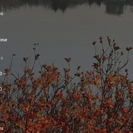
ni
Rese
 i
00 –
0 –
r
vu