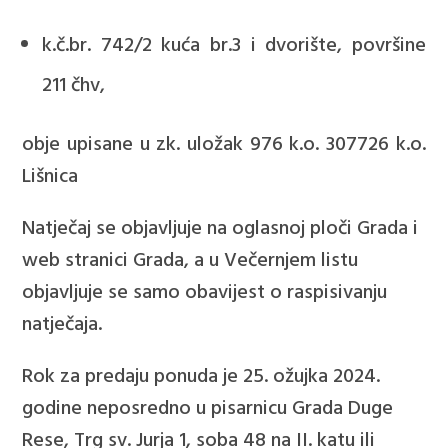
k.č.br. 742/2 kuća br.3 i dvorište, površine
211 čhv,
obje upisane u zk. uložak 976 k.o. 307726 k.o.
Lišnica
Natječaj se objavljuje na oglasnoj ploči Grada i
web stranici Grada, a u Večernjem listu
objavljuje se samo obavijest o raspisivanju
natječaja.
Rok za predaju ponuda je 25. ožujka 2024.
godine neposredno u pisarnicu Grada Duge
Rese, Trg sv. Jurja 1, soba 48 na II. katu ili