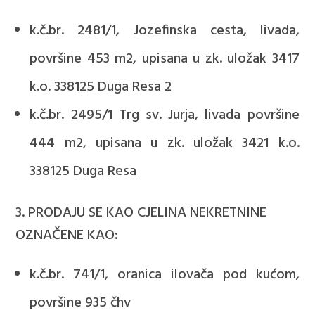
k.č.br. 2481/1, Jozefinska cesta, livada,
površine 453 m
2
, upisana u zk. uložak 3417
k.o. 338125 Duga Resa 2
k.č.br. 2495/1 Trg sv. Jurja, livada površine
444 m
2
, upisana u zk. uložak 3421 k.o.
338125 Duga Resa
3. PRODAJU SE KAO CJELINA NEKRETNINE
OZNAČENE KAO:
k.č.br. 741/1, oranica ilovača pod kućom,
površine 935 čhv