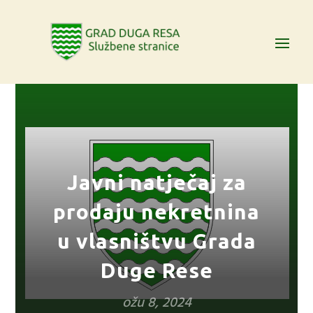
Javni natječaj za
prodaju nekretnina
u vlasništvu Grada
Duge Rese
ožu 8, 2024