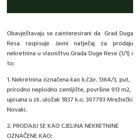
Obavještavaju se zainteresirani da Grad Duga
Resa raspisuje Javni natječaj za prodaju
nekretnina u vlasništvu Grada Duge Rese (1/1) i
to:
1. Nekretnina označena kao k.č.br. 1364/3, put,
prirodno neplodno zemljište, površine 913 m
2
,
upisana u zk. uložak 1837 k.o. 307793 Mrežnički
Novaki
.
2. PRODAJU SE KAO CJELINA NEKRETNINE
OZNAČENE KAO: