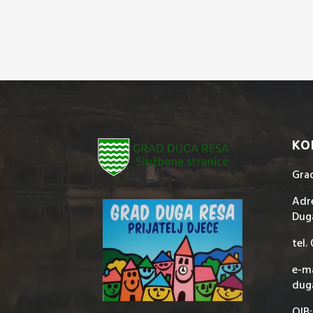
KO
Gra
Adre
Dug
tel.
e-ma
dug
OIB