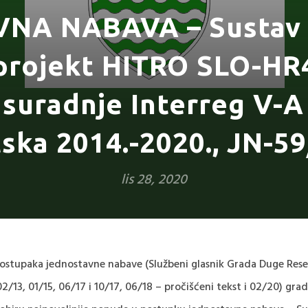
NA NABAVA – Sustav s
 projekt HITRO SLO-HR
suradnje Interreg V-A 
ska 2014.-2020., JN-5
lis 28, 2020
 postupaka jednostavne nabave (Službeni glasnik Grada Duge Rese
02/13, 01/15, 06/17 i 10/17, 06/18 – pročišćeni tekst i 02/20) g