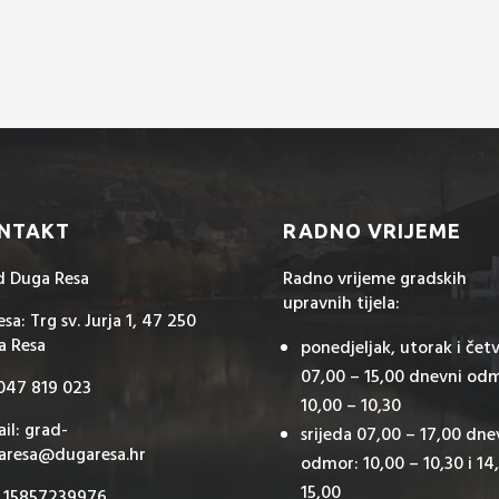
NTAKT
RADNO VRIJEME
d Duga Resa
Radno vrijeme gradskih
upravnih tijela:
sa: Trg sv. Jurja 1, 47 250
a Resa
ponedjeljak, utorak i čet
07,00 – 15,00 dnevni od
 047 819 023
10,00 – 10,30
il: grad-
srijeda 07,00 – 17,00 dne
aresa@dugaresa.hr
odmor: 10,00 – 10,30 i 14
15,00
: 15857239976