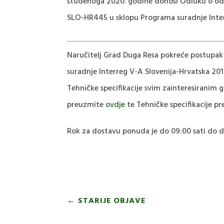
studenoga 2020. godine donosi Odluku o oda
SLO-HR445 u sklopu Programa suradnje Inter
Naručitelj Grad Duga Resa pokreće postupak
suradnje Interreg V-A Slovenija-Hrvatska 20
Tehničke specifikacije svim zainteresiranim
preuzmite
ovdje
te Tehničke specifikacije p
Rok za dostavu ponuda je do 09:00 sati do da
←
STARIJE OBJAVE