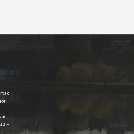
vrtak
mor:
vni
,30 –