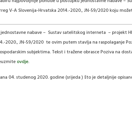
biru najpovoljnije ponude u postupku jednostavne nabave – Sus
reg V-A Slovenija-Hrvatska 2014.-2020., JN-59/2020 koju može
 jednostavne nabave – Sustav satelitskog interneta – projekt
14.-2020., JN-59/2020 te ovim putem stavlja na raspolaganje P
 gospodarskim subjektima. Tekst i tražene obrasce Poziva na d
reuzmite
ovdje
.
na 04. studenog 2020. godine (srijeda ) što je detaljnije opisa