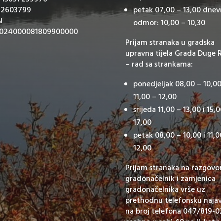
 2603799
petak 07,00 – 13,00 dnev
N
odmor: 10,00 – 10,30
024000081809900000
Prijam stranaka u gradska
upravna tijela Grada Duge 
– rad sa strankama:
ponedjeljak 08,00 – 10,00
11,00 – 12,00
srijeda 11,00 – 13,00 i 15,
17,00
petak 08,00 – 10,00 i 11,0
12,00
Prijam stranaka na razgovo
gradonačelnik i zamjenica
gradonačelnika vrše uz
prethodnu telefonsku naja
na broj telefona 047/819-02