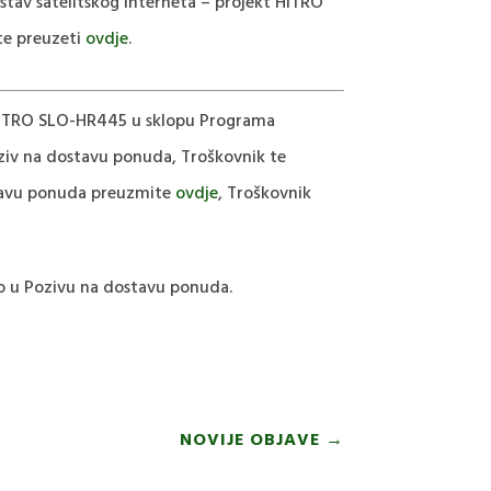
tav satelitskog interneta – projekt HITRO
te preuzeti
ovdje
.
 HITRO SLO-HR445 u sklopu Programa
oziv na dostavu ponuda, Troškovnik te
ostavu ponuda preuzmite
ovdje
, Troškovnik
no u Pozivu na dostavu ponuda.
NOVIJE OBJAVE
→