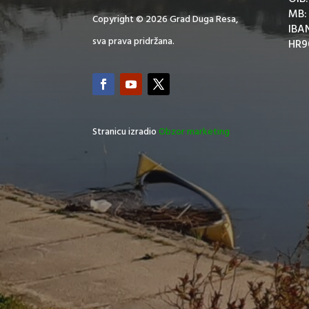
MB:
Copyright © 2026 Grad Duga Resa,
IBA
sva prava pridržana.
HR9
Stranicu izradio
Obzor marketing