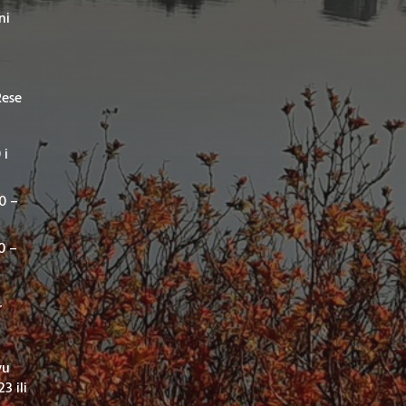
ni
Rese
 i
00 –
0 –
r
vu
3 ili