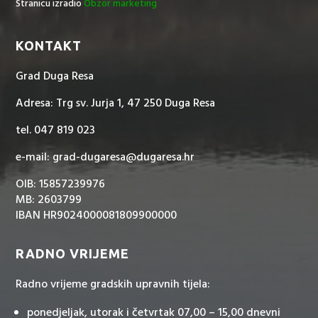
Stranicu izradio
Obzor marketing
KONTAKT
Grad Duga Resa
Adresa: Trg sv. Jurja 1, 47 250 Duga Resa
tel. 047 819 023
e-mail: grad-dugaresa@dugaresa.hr
OIB: 15857239976
MB: 2603799
IBAN HR9024000081809900000
RADNO VRIJEME
Radno vrijeme gradskih upravnih tijela:
ponedjeljak, utorak i četvrtak 07,00 – 15,00 dnevni