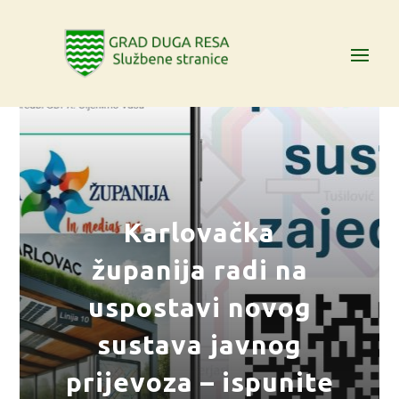
Karlovačka
županija radi na
uspostavi novog
sustava javnog
prijevoza – ispunite