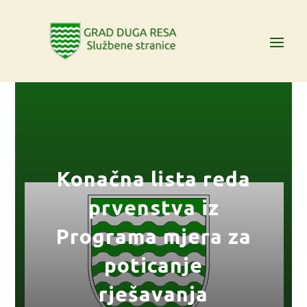
Konačna lista reda
prvenstva iz
Programa mjera za
poticanje
rješavanja