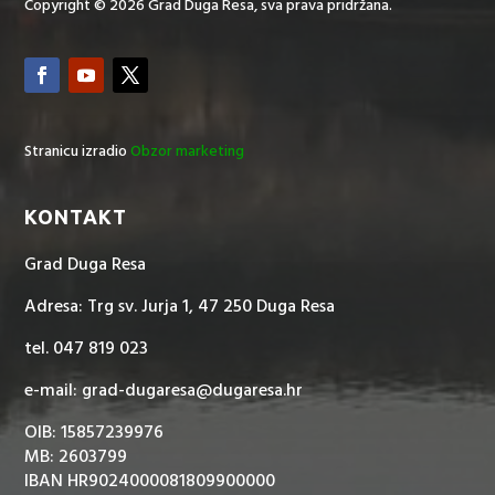
Copyright © 2026 Grad Duga Resa, sva prava pridržana.
Stranicu izradio
Obzor marketing
KONTAKT
Grad Duga Resa
Adresa: Trg sv. Jurja 1, 47 250 Duga Resa
tel. 047 819 023
e-mail: grad-dugaresa@dugaresa.hr
OIB: 15857239976
MB: 2603799
IBAN HR9024000081809900000