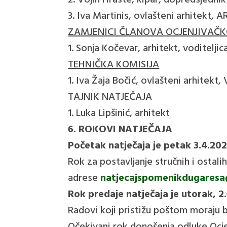
2. Vojin Hraste, kipar, dopredsjedni
3. Iva Martinis, ovlašteni arhitekt
ZAMJENICI ČLANOVA OCJENJIVAČK
1. Sonja Kočevar, arhitekt, voditelj
TEHNIČKA KOMISIJA
1. Iva Žaja Bočić, ovlašteni arhitekt, 
TAJNIK NATJEČAJA
1. Luka Lipšinić, arhitekt
6. ROKOVI NATJEČAJA
Početak natječaja je petak 3.4.202
Rok za postavljanje stručnih i ostali
adrese
natjecajspomenikdugares
Rok predaje natječaja je utorak, 2.
Radovi koji pristižu poštom moraju 