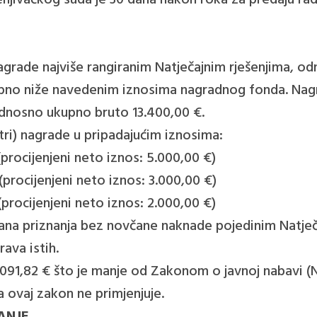
njivačkog suda je 30 dana nakon roka za predaju rad
) nagrade najviše rangiranim Natječajnim rješenjima, o
ukupno niže navedenim iznosima nagradnog fonda. Nag
 odnosno ukupno bruto 13.400,00 €.
(tri) nagrade u pripadajućim iznosima:
(procijenjeni neto iznos: 5.000,00 €)
(procijenjeni neto iznos: 3.000,00 €)
(procijenjeni neto iznos: 2.000,00 €)
isana priznanja bez novčane naknade pojedinim Natječ
rava istih.
.091,82 € što je manje od Zakonom o javnoj nabavi (N
 ovaj zakon ne primjenjuje.