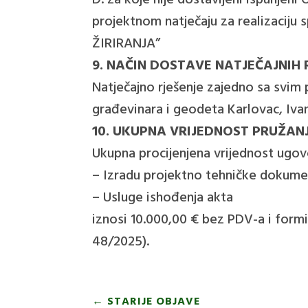
D. za koje nije dostavljeni ispunjeni 
projektnom natječaju za realizaci
ŽIRIRANJA”
9. NAČIN DOSTAVE NATJEČAJNIH 
Natječajno rješenje zajedno sa svim p
građevinara i geodeta Karlovac, Iva
10. UKUPNA VRIJEDNOST PRUŽAN
Ukupna procijenjena vrijednost ugovo
– Izradu projektno tehničke dokume
– Usluge ishođenja akta
iznosi 10.000,00 € bez PDV-a i form
48/2025).
←
STARIJE OBJAVE