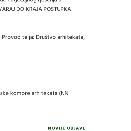
ade natječajnog rješenja u
E OTVARAJ DO KRAJA POSTUPKA
e Provoditelja: Društvo arhitekata,
atske komore arhitekata (NN
NOVIJE OBJAVE
→