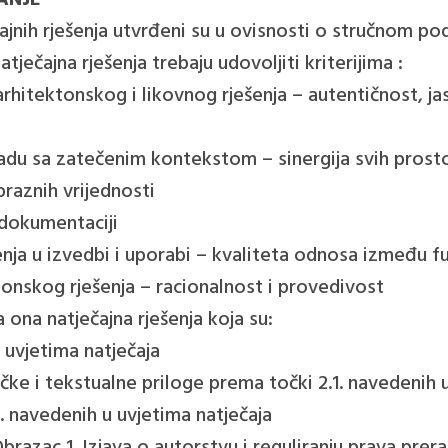
VANJE
ečajnih rješenja utvrđeni su u ovisnosti o stručnom pod
atječajna rješenja trebaju udovoljiti kriterijima :
rhitektonskog i likovnog rješenja – autentičnost, ja
adu sa zatečenim kontekstom – sinergija svih prost
braznih vrijednosti
 dokumentaciji
šenja u izvedbi i uporabi – kvaliteta odnosa između f
tonskog rješenja – racionalnost i provedivost
ja ona natječajna rješenja koja su:
 uvjetima natječaja
ičke i tekstualne priloge prema točki 2.1. navedenih 
2. navedenih u uvjetima natječaja