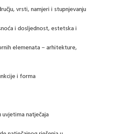
ručju, vrsti, namjeri i stupnjevanju
snoća i dosljednost, estetska i
ornih elemenata – arhitekture,
unkcije i forma
u uvjetima natječaja