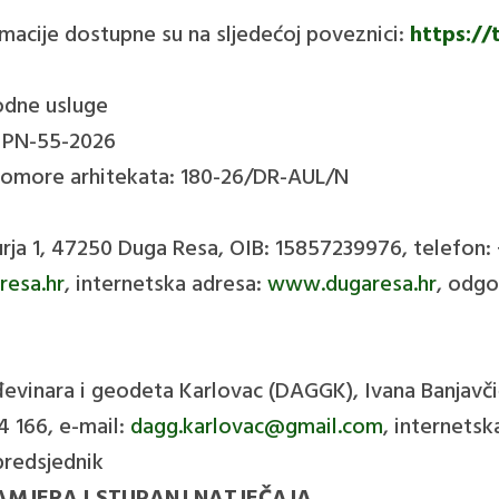
rmacije dostupne su na sljedećoj poveznici:
https://
odne usluge
: PN-55-2026
 komore arhitekata: 180-26/DR-AUL/N
Jurja 1, 47250 Duga Resa, OIB: 15857239976, telefon:
esa.hr
, internetska adresa:
www.dugaresa.hr
, odgo
ađevinara i geodeta Karlovac (DAGGK), Ivana Banjavči
 166, e-mail:
dagg.karlovac@gmail.com
, internets
 predsjednik