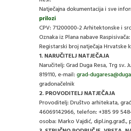
Resi.
Natječajna dokumentacija i sve info
prilozi
CPV: 71200000-2 Arhitektonske i sr
Oznaka iz Plana nabave Raspisivača
Registarski broj natječaja Hrvatske
1. NARUČITELJ NATJEČAJA
Naručitelj: Grad Duga Resa, Trg sv. 
819110, e-mail:
grad-dugaresa@dugar
gradonačelnik
2. PROVODITELJ NATJEČAJA
Provoditelj: Društvo arhitekata, gr
46069142966, telefon: +385 99 5484
osoba: Marko Vajdić, dipl.ing.građ.,