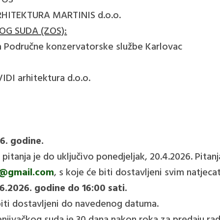
k OS
, ARHITEKTURA MARTINIS d.o.o.
OG SUDA (ZOS):
ica Područne konzervatorske službe Karlovac
VIDI arhitektura d.o.o.
6. godine.
h pitanja je do uključivo ponedjeljak, 20.4.2026. Pita
a@gmail.com
, s koje će biti dostavljeni svim natjeca
6.2026. godine do 16:00 sati.
biti dostavljeni do navedenog datuma.