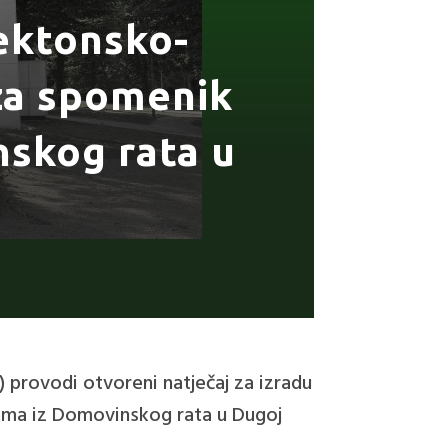
tektonsko-
 za spomenik
nskog rata u
 provodi otvoreni natječaj za izradu
jima iz Domovinskog rata u Dugoj