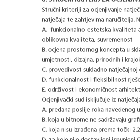
8. STRUČNI KRITERIJ ZA OCJENJI
Stručni kriteriji za ocjenjivanje natj
natječaja te zahtjevima naručitelja. N
A. funkcionalno-estetska kvaliteta a
oblikovna kvaliteta, suvremenost
B. ocjena prostornog koncepta u skl
umjetnosti, dizajna, prirodnih i krajo
C. provedivost sukladno natječajnoj
D. funkcionalnost i fleksibilnost rje
E. održivost i ekonomičnost arhitek
Ocjenjivački sud isključuje iz natječa
A. predana poslije roka navedenog u
B. koja u bitnome ne sadržavaju graf
C. koja nisu izrađena prema točki 2.