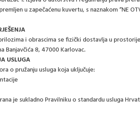
Obrazac 1. Izjava o autorstvu i reguliranju prava prer
ju spremljen u zapečaćenu kuvertu, s naznakom ”N
RJEŠENJA
rilozima i obrascima se fizički dostavlja u prostorij
na Banjavčića 8, 47000 Karlovac.
JA USLUGA
ra o pružanju usluga koja uključuje:
ntacije
irana je sukladno Pravilniku o standardu usluga Hrv