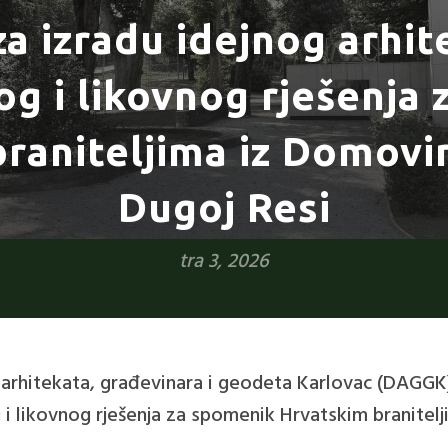
za izradu idejnog arhi
og i likovnog rješenja
raniteljima iz Domovi
Dugoj Resi
tra 3, 2026
 arhitekata, građevinara i geodeta Karlovac (DAGGK)
 i likovnog rješenja za spomenik Hrvatskim branitel