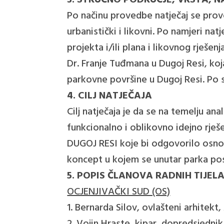
3. STRUČNO PODRUČJE, VRSTA, N
Po načinu provedbe natječaj se prov
urbanistički i likovni. Po namjeri nat
projekta i/ili plana i likovnog rješe
Dr. Franje Tuđmana u Dugoj Resi, koj
parkovne površine u Dugoj Resi. Po s
4. CILJ NATJEČAJA
Cilj natječaja je da se na temelju an
funkcionalno i oblikovno idejno 
DUGOJ RESI koje bi odgovorilo osnovn
koncept u kojem se unutar parka post
5. POPIS ČLANOVA RADNIH TIJEL
OCJENJIVAČKI SUD (OS)
1. Bernarda Silov, ovlašteni arhitek