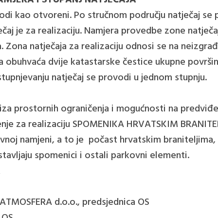
AMJERA I STUPANJ NATJEČAJA
odi kao otvoreni. Po stručnom području natječaj se
ječaj je za realizaciju. Namjera provedbe zone natječa
nja. Zona natječaja za realizaciju odnosi se na neizgr
a obuhvaća dvije katastarske čestice ukupne površin
tupnjevanju natječaj se provodi u jednom stupnju.
aliza prostornih ograničenja i mogućnosti na predviđe
rješenje za realizaciju SPOMENIKA HRVATSKIM BRA
oj namjeni, a to je počast hrvatskim braniteljima, 
avljaju spomenici i ostali parkovni elementi.
A
t, ATMOSFERA d.o.o., predsjednica OS