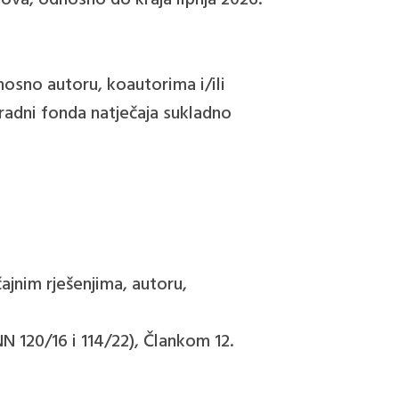
ova, odnosno do kraja lipnja 2026.
dnosno autoru, koautorima i/ili
radni fonda natječaja sukladno
ajnim rješenjima, autoru,
N 120/16 i 114/22), Člankom 12.