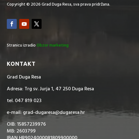
Copyright © 2026 Grad Duga Resa, sva prava pridržana.
Stranicu izradio
Obzor marketing
KONTAKT
Grad Duga Resa
Adresa: Trg sv. Jurja 1, 47 250 Duga Resa
tel. 047 819 023
e-mail: grad-dugaresa@dugaresa.hr
OIB: 15857239976
MB: 2603799
IBAN HR9024000081809900000