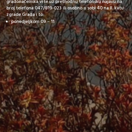
gradonačelnika vrše uz prethodnu telefonsku najavu na
broj telefona 047/819-023 ili osobno u sobi 40 na II. katu
zgrade Grada i to:
ponedjeljkom 09 – 11