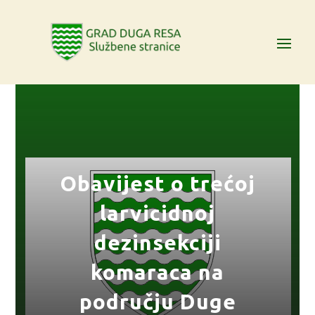
Obavijest o trećoj
larvicidnoj
dezinsekciji
komaraca na
području Duge