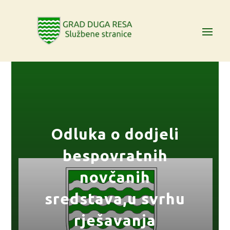
Odluka o dodjeli
bespovratnih
novčanih
sredstava,u svrhu
rješavanja