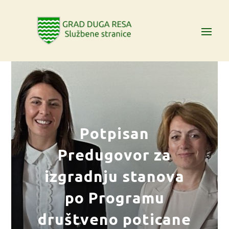
Potpisan
Predugovor za
izgradnju stanova
po Programu
društveno poticane