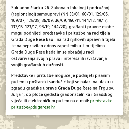
Sukladno članku 26. Zakona o lokalnoj i područnoj
(regionalnoj) samoupravi (NN 33/01, 60/01, 129/05,
109/07, 125/08, 36/09, 36/09, 150/11, 144/12, 19/13,
137/15, 123/17, 98/19, 144/20), građani i pravne osobe
mogu podnijeti predstavke i pritužbe na rad tijela
Grada Duge Rese kao i na rad njihovih upravnih tijela
te na nepravilan odnos zaposlenih u tim tijelima
Grada Duge Rese kada im se obraćaju radi
ostvarivanja svojih prava i interesa ili izvršavanja
svojih građanskih dužnosti.
Predstavke i pritužbe moguće je podnijeti pisanim
putem u poštanski sandučić koji se nalazi na ulazu u
zgradu gradske uprave Grada Duge Rese na Trgu sv.
Jurja 1, do ploče sjedišta gradonačelnika i Gradskog
vijeća ili elektroničkim putem na e-mail:
predstavke-
prituzbe@dugaresa.hr