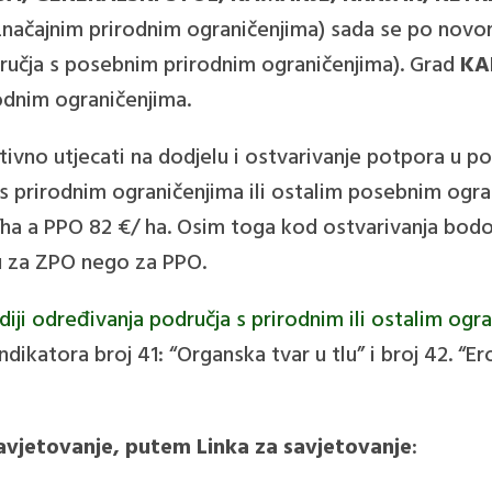
značajnim prirodnim ograničenjima) sada se po novom
ručja s posebnim prirodnim ograničenjima). Grad
KA
rodnim ograničenjima.
vno utjecati na dodjelu i ostvarivanje potpora u po
 s prirodnim ograničenjima ili ostalim posebnim ogr
/ha a PPO 82 €/ ha. Osim toga kod ostvarivanja bo
ju za ZPO nego za PPO.
diji određivanja područja s prirodnim ili ostalim ogr
ndikatora broj 41: “Organska tvar u tlu” i broj 42. “
savjetovanje, putem Linka za savjetovanje
: