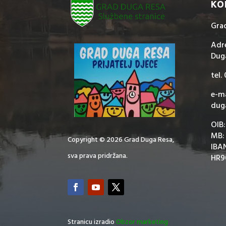
KO
Gra
Adre
Dug
tel.
e-ma
dug
OIB
MB:
Copyright © 2026 Grad Duga Resa,
IBA
sva prava pridržana.
HR9
Stranicu izradio
Obzor marketing