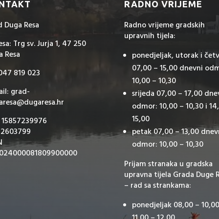
NTAKT
RADNO VRIJEME
d Duga Resa
Radno vrijeme gradskih
upravnih tijela:
sa: Trg sv. Jurja 1, 47 250
a Resa
ponedjeljak, utorak i čet
07,00 – 15,00 dnevni od
 047 819 023
10,00 – 10,30
il: grad-
srijeda 07,00 – 17,00 dne
aresa@dugaresa.hr
odmor: 10,00 – 10,30 i 14
15,00
: 15857239976
 2603799
petak 07,00 – 13,00 dnev
N
odmor: 10,00 – 10,30
024000081809900000
Prijam stranaka u gradska
upravna tijela Grada Duge 
– rad sa strankama:
ponedjeljak 08,00 – 10,00
11,00 – 12,00