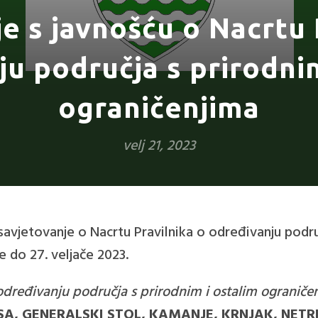
e s javnošću o Nacrtu 
ju područja s prirodnim
ograničenjima
velj 21, 2023
savjetovanje o Nacrtu Pravilnika o određivanju podru
e do 27. veljače 2023.
određivanju područja s prirodnim i ostalim ograničen
SA, GENERALSKI STOL, KAMANJE, KRNJAK, NETRE