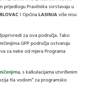
 prijedlogu Pravilnika svrstavaju u
RLOVAC
I Općina
LASINJA
više nisu
ljoprivredi za ova područja. Tako
aničenjima GPP područja ostvaruju
dova za neke od mjera Programa
aničenjima
, s kalkulacijama utvrđenim
Erozija tla vodom” za programsko