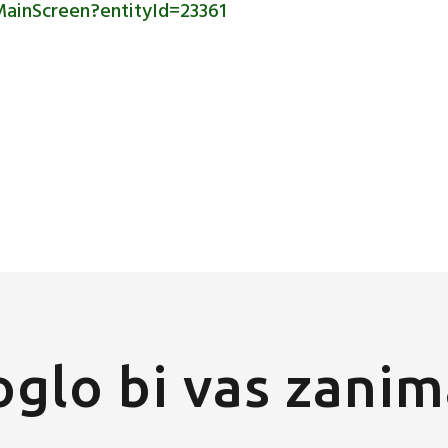
MainScreen?entityId=23361
glo bi vas zanim