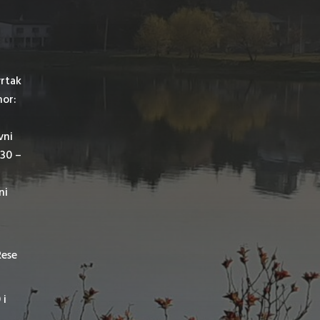
vrtak
mor:
vni
,30 –
ni
Rese
 i