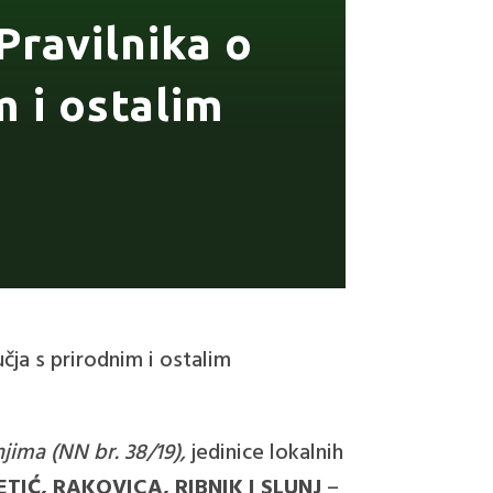
Pravilnika o
 i ostalim
čja s prirodnim i ostalim
jima (NN br. 38/19),
jedinice lokalnih
TIĆ, RAKOVICA, RIBNIK I SLUNJ
–