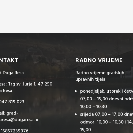
NTAKT
RADNO VRIJEME
d Duga Resa
Radno vrijeme gradskih
upravnih tijela:
sa: Trg sv. Jurja 1, 47 250
a Resa
ponedjeljak, utorak i čet
07,00 – 15,00 dnevni od
 047 819 023
10,00 – 10,30
il: grad-
srijeda 07,00 – 17,00 dne
aresa@dugaresa.hr
odmor: 10,00 – 10,30 i 14
15,00
: 15857239976