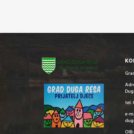
KO
Gra
Adre
Dug
tel.
e-ma
dug
OIB