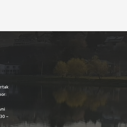
vrtak
mor:
vni
,30 –