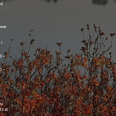
ni
Rese
 i
00 –
0 –
r
vu
3 ili