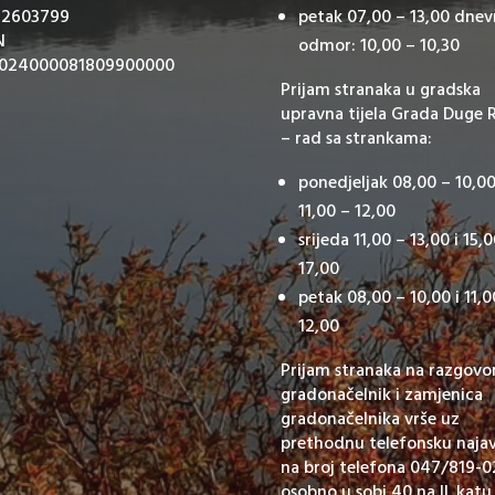
 2603799
petak 07,00 – 13,00 dnev
N
odmor: 10,00 – 10,30
024000081809900000
Prijam stranaka u gradska
upravna tijela Grada Duge 
– rad sa strankama:
ponedjeljak 08,00 – 10,00
11,00 – 12,00
srijeda 11,00 – 13,00 i 15,
17,00
petak 08,00 – 10,00 i 11,0
12,00
Prijam stranaka na razgovo
gradonačelnik i zamjenica
gradonačelnika vrše uz
prethodnu telefonsku naja
na broj telefona 047/819-02
osobno u sobi 40 na II. katu