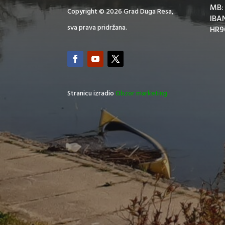
MB:
Copyright © 2026 Grad Duga Resa,
IBA
sva prava pridržana.
HR9
Stranicu izradio
Obzor marketing