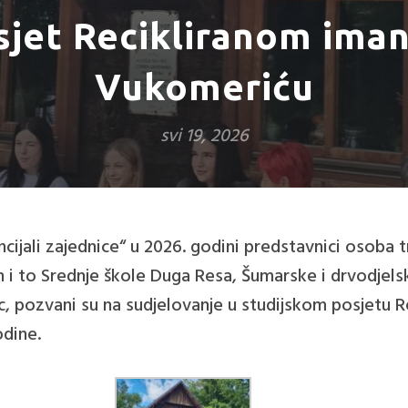
osjet Recikliranom ima
Vukomeriću
svi 19, 2026
jali zajednice“ u 2026. godini predstavnici osoba 
h i to Srednje škole Duga Resa, Šumarske i drvodjels
c, pozvani su na sudjelovanje u studijskom posjetu
odine.