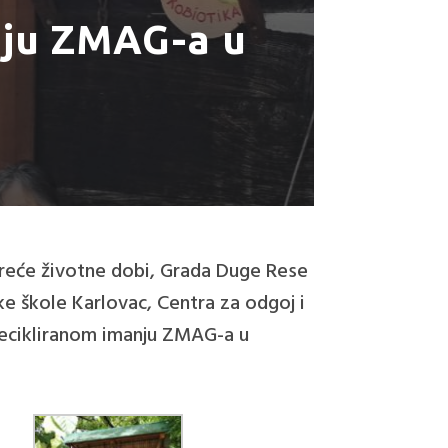
nju ZMAG-a u
treće životne dobi, Grada Duge Rese
ke škole Karlovac, Centra za odgoj i
 Recikliranom imanju ZMAG-a u