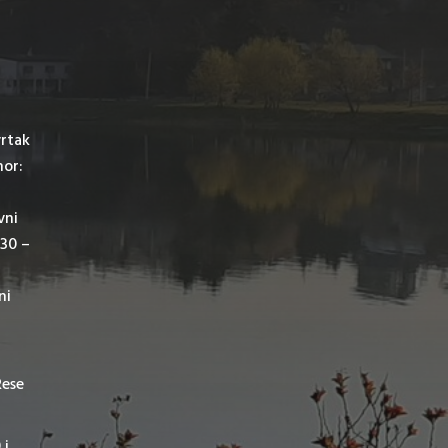
vrtak
mor:
vni
,30 –
ni
Rese
 i