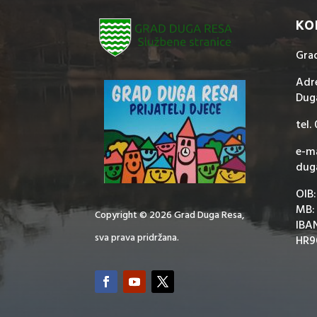
KO
Gra
Adre
Dug
tel.
e-ma
dug
OIB
MB:
Copyright © 2026 Grad Duga Resa,
IBA
sva prava pridržana.
HR9