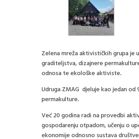
Zelena mreža aktivističkih grupa je 
graditeljstva, dizajnere permakultur
odnosa te ekološke aktiviste.
Udruga ZMAG djeluje kao jedan od 9 C
permakulture.
Već 20 godina radi na provedbi akti
gospodarenju otpadom, učenju o upot
ekonomije odnosno sustava društven