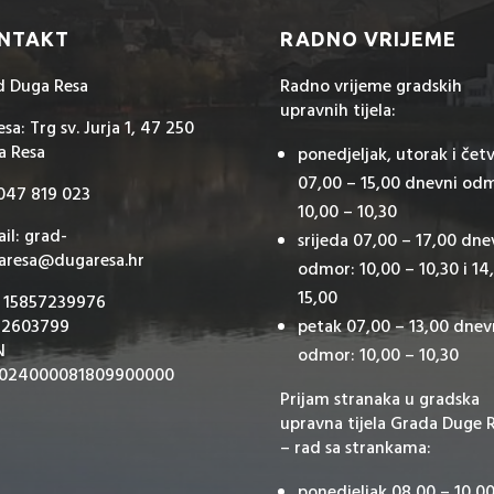
NTAKT
RADNO VRIJEME
d Duga Resa
Radno vrijeme gradskih
upravnih tijela:
sa: Trg sv. Jurja 1, 47 250
a Resa
ponedjeljak, utorak i čet
07,00 – 15,00 dnevni od
 047 819 023
10,00 – 10,30
il: grad-
srijeda 07,00 – 17,00 dne
aresa@dugaresa.hr
odmor: 10,00 – 10,30 i 14
15,00
: 15857239976
 2603799
petak 07,00 – 13,00 dnev
N
odmor: 10,00 – 10,30
024000081809900000
Prijam stranaka u gradska
upravna tijela Grada Duge 
– rad sa strankama:
ponedjeljak 08,00 – 10,00