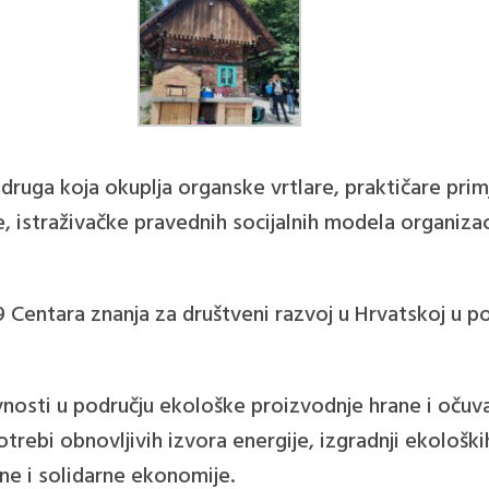
udruga koja okuplja organske vrtlare, praktičare prim
e, istraživačke pravednih socijalnih modela organiza
entara znanja za društveni razvoj u Hrvatskoj u pod
vnosti u području ekološke proizvodnje hrane i očuv
rebi obnovljivih izvora energije, izgradnji ekološk
e i solidarne ekonomije.