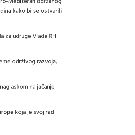
 Euro-Mediteran održanog
dina kako bi se ostvarili
eda za udruge Vlade RH
 teme održivog razvoja,
s naglaskom na jačanje
urope koja je svoj rad