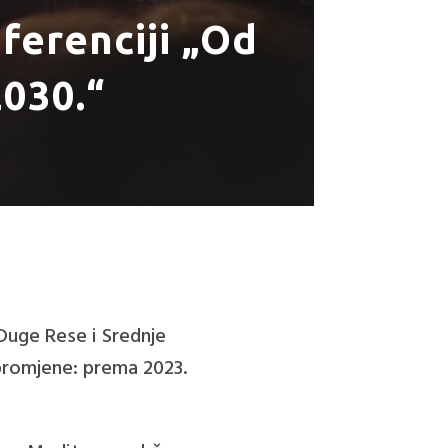
ferenciji „Od
2030.“
 Duge Rese i Srednje
 promjene: prema 2023.