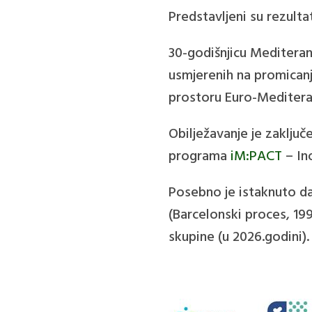
Predstavljeni su rezulta
30-godišnjicu Mediteran
usmjerenih na promicanje
prostoru Euro-Meditera
Obilježavanje je zaklju
programa
iM:PACT
– In
Posebno je istaknuto d
(Barcelonski proces, 19
skupine (u 2026.godini).