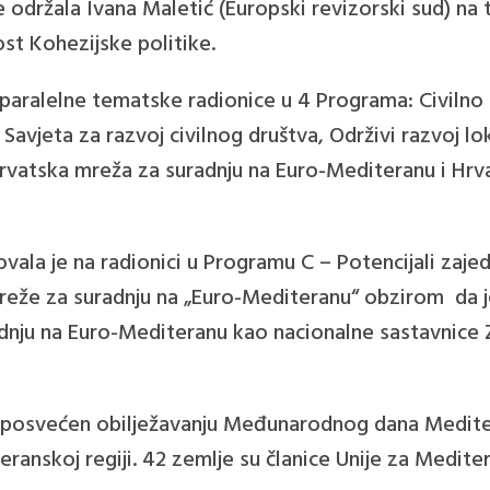
e održala Ivana Maletić (Europski revizorski sud) na
ost Kohezijske politike.
paralelne tematske radionice u 4 Programa: Civilno
Savjeta za razvoj civilnog društva, Održivi razvoj lo
 Hrvatska mreža za suradnju na Euro-Mediteranu i Hr
ovala je na radionici u Programu C – Potencijali zajed
reže za suradnju na „Euro-Mediteranu“ obzirom da j
dnju na Euro-Mediteranu kao nacionalne sastavnice 
je posvećen obilježavanju Međunarodnog dana Mediter
ranskoj regiji. 42 zemlje su članice Unije za Mediter