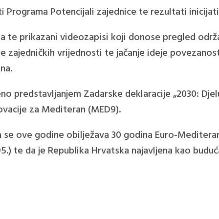
ti Programa Potencijali zajednice te rezultati inicijat
a te prikazani videozapisi koji donose pregled održ
 zajedničkih vrijednosti te jačanje ideje povezanost
na.
čeno predstavljanjem Zadarske deklaracije „2030: Dj
ovacije za Mediteran (MED9).
a se ove godine obilježava 30 godina Euro-Meditera
95.) te da je Republika Hrvatska najavljena kao budu