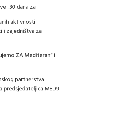
ive „30 dana za
anih aktivnosti
i i zajedništva za
elujemo ZA Mediteran“ i
nskog partnerstva
ća predsjedateljica MED9