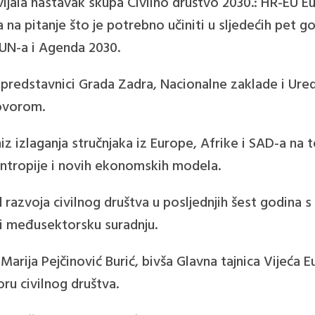
vljala nastavak skupa Civilno društvo 2030.: HR-EU
 na pitanje što je potrebno učiniti u sljedećih pet go
 UN-a i Agenda 2030.
i predstavnici Grada Zadra, Nacionalne zaklade i Ur
ovorom.
iz izlaganja stručnjaka iz Europe, Afrike i SAD-a na
lantropije i novih ekonomskih modela.
d razvoja civilnog društva u posljednjih šest godina 
 i međusektorsku suradnju.
Marija Pejčinović Burić, bivša Glavna tajnica Vijeća E
ru civilnog društva.