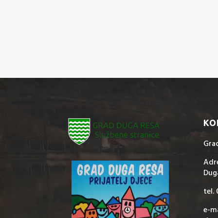
KO
Gra
Adre
Dug
tel.
e-ma