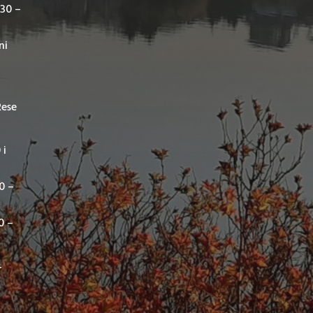
,30 –
ni
Rese
 i
00 –
0 –
r