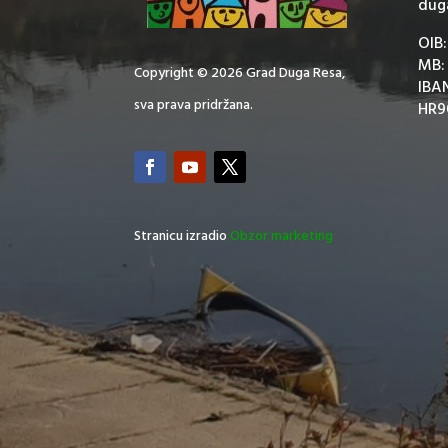
dug
OIB
MB:
Copyright © 2026 Grad Duga Resa,
IBA
sva prava pridržana.
HR9
Stranicu izradio
Obzor marketing