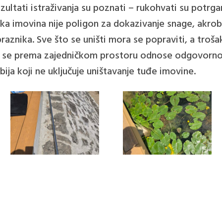
zultati istraživanja su poznati – rukohvati su potrgan
a imovina nije poligon za dokazivanje snage, akroba
raznika. Sve što se uništi mora se popraviti, a troša
i se prema zajedničkom prostoru odnose odgovorno
ija koji ne uključuje uništavanje tuđe imovine.