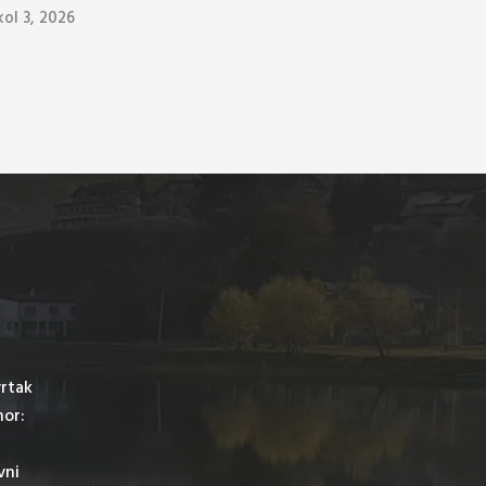
kol 3, 2026
vrtak
mor:
vni