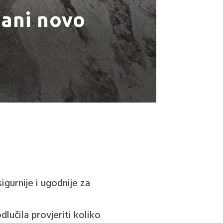
gani novo
gurnije i ugodnije za
dlučila provjeriti koliko