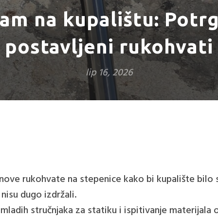
am na kupalištu: Potr
postavljeni rukohvati
lip 16, 2026
ove rukohvate na stepenice kako bi kupalište bilo si
 nisu dugo izdržali.
mladih stručnjaka za statiku i ispitivanje materijala o