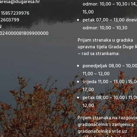
aresa@dugaresa.hr
odmor: 10,00 – 10,30 i 14
15,00
: 15857239976
 2603799
petak 07,00 – 13,00 dnev
N
odmor: 10,00 – 10,30
024000081809900000
Prijam stranaka u gradska
upravna tijela Grada Duge 
– rad sa strankama:
ponedjeljak 08,00 – 10,00
11,00 – 12,00
srijeda 11,00 – 13,00 i 15,
17,00
petak 08,00 – 10,00 i 11,0
12,00
Prijam stranaka na razgovo
gradonačelnik i zamjenica
gradonačelnika vrše uz