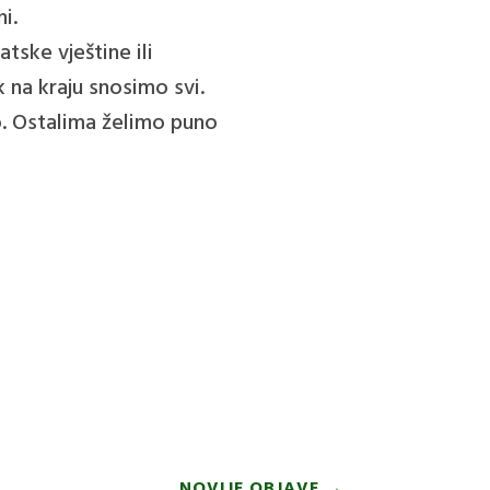
i.
tske vještine ili
k na kraju snosimo svi.
. Ostalima želimo puno
NOVIJE OBJAVE
→