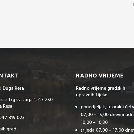
NTAKT
RADNO VRIJEME
d Duga Resa
Radno vrijeme gradskih
upravnih tijela:
sa: Trg sv. Jurja 1, 47 250
a Resa
ponedjeljak, utorak i čet
07,00 – 15,00 dnevni od
 047 819 023
10,00 – 10,30
il: grad-
srijeda 07,00 – 17,00 dne