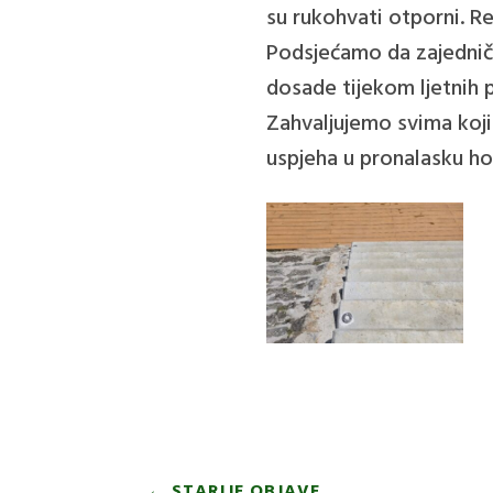
su rukohvati otporni. Re
Podsjećamo da zajedničk
dosade tijekom ljetnih p
Zahvaljujemo svima koj
uspjeha u pronalasku hob
←
STARIJE OBJAVE