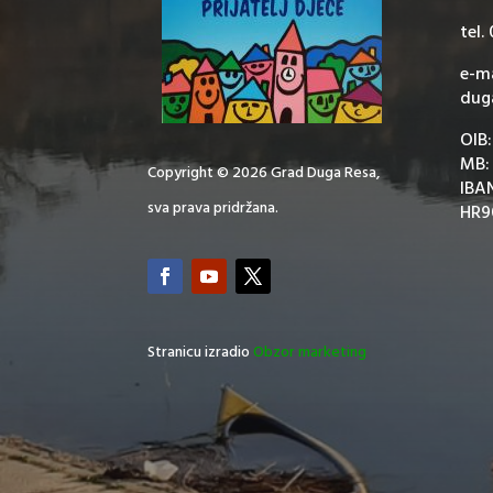
tel.
e-ma
dug
OIB
MB:
Copyright © 2026 Grad Duga Resa,
IBA
sva prava pridržana.
HR9
Stranicu izradio
Obzor marketing