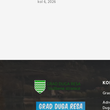
kol 6, 2026
KO
Gra
Adre
Dug