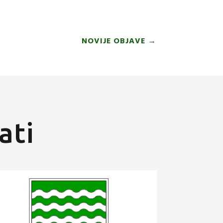
NOVIJE OBJAVE
→
ati