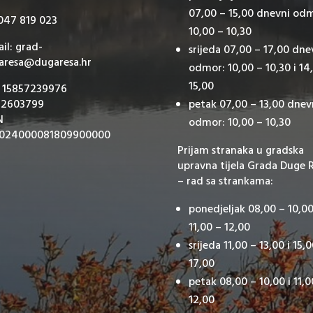
07,00 – 15,00 dnevni od
 047 819 023
10,00 – 10,30
il: grad-
srijeda 07,00 – 17,00 dne
aresa@dugaresa.hr
odmor: 10,00 – 10,30 i 14
15,00
: 15857239976
 2603799
petak 07,00 – 13,00 dnev
N
odmor: 10,00 – 10,30
024000081809900000
Prijam stranaka u gradska
upravna tijela Grada Duge 
– rad sa strankama:
ponedjeljak 08,00 – 10,00
11,00 – 12,00
srijeda 11,00 – 13,00 i 15,
17,00
petak 08,00 – 10,00 i 11,0
12,00