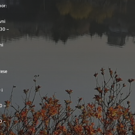
mor:
vni
,30 –
ni
Rese
 i
00 –
0 –