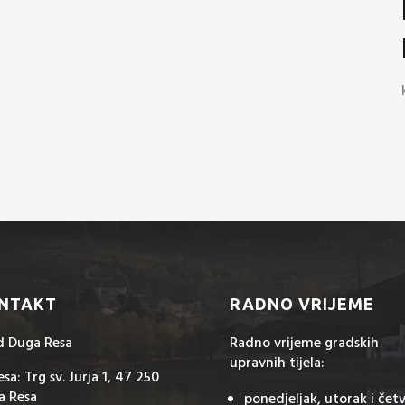
NTAKT
RADNO VRIJEME
d Duga Resa
Radno vrijeme gradskih
upravnih tijela:
sa: Trg sv. Jurja 1, 47 250
a Resa
ponedjeljak, utorak i čet