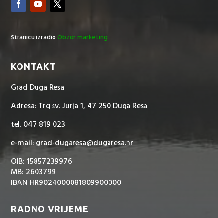
Stranicu izradio
Obzor marketing
KONTAKT
Grad Duga Resa
Adresa: Trg sv. Jurja 1, 47 250 Duga Resa
tel. 047 819 023
e-mail: grad-dugaresa@dugaresa.hr
OIB: 15857239976
MB: 2603799
IBAN HR9024000081809900000
RADNO VRIJEME