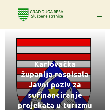
Karlovačka
županija raspisala
Javni poziv za
sufinanciranje
projekata u turizmu