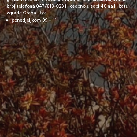
broj telefona 047/819-023 ili osobno u sobi 40 na II. katu
zgrade Grada i to:
ponedjeljkom 09 – 11