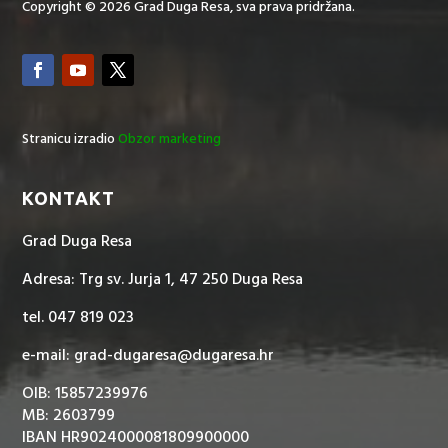
Copyright © 2026 Grad Duga Resa, sva prava pridržana.
Stranicu izradio
Obzor marketing
KONTAKT
Grad Duga Resa
Adresa: Trg sv. Jurja 1, 47 250 Duga Resa
tel. 047 819 023
e-mail: grad-dugaresa@dugaresa.hr
OIB: 15857239976
MB: 2603799
IBAN HR9024000081809900000