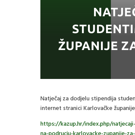
NATJE
STUDENT
ŽUPANIJE Z
Natječaj za dodjelu stipendija stude
internet stranici Karlovačke županij
https://kazup.hr/index.php/natjecaji
na-podrucju-karlovacke-zupanije-z