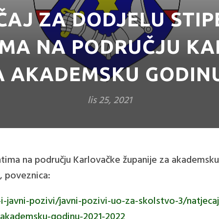
ČAJ ZA DODJELU STIP
IMA NA PODRUČJU KA
A AKADEMSKU GODINU 
lis 25, 2021
ntima na području Karlovačke županije za akademsku 
e, poveznica:
-i-javni-pozivi/javni-pozivi-uo-za-skolstvo-3/natjec
a-akademsku-godinu-2021-2022