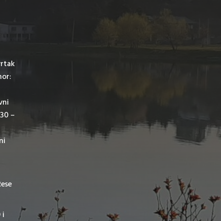
vrtak
mor:
vni
,30 –
ni
Rese
 i