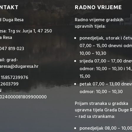
NTAKT
RADNO VRIJEME
d Duga Resa
Radno vrijeme gradskih
upravnih tijela:
sa: Trg sv. Jurja 1, 47 250
a Resa
ponedjeljak, utorak i čet
07,00 – 15,00 dnevni od
 047 819 023
10,00 – 10,30
il: grad-
srijeda 07,00 – 17,00 dne
aresa@dugaresa.hr
odmor: 10,00 – 10,30 i 14
15,00
: 15857239976
 2603799
petak 07,00 – 13,00 dnev
N
odmor: 10,00 – 10,30
024000081809900000
Prijam stranaka u gradska
upravna tijela Grada Duge 
– rad sa strankama:
ponedjeljak 08,00 – 10,00