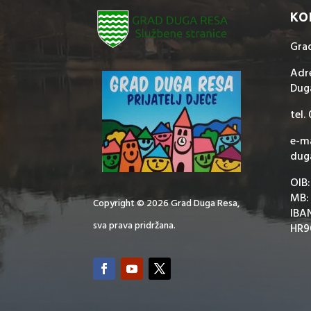
KO
Gra
Adre
Dug
tel.
e-ma
dug
OIB
MB:
Copyright © 2026 Grad Duga Resa,
IBA
sva prava pridržana.
HR9