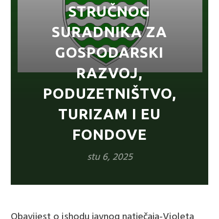
STRUČNOG
SURADNIKA ZA
GOSPODARSKI
RAZVOJ,
PODUZETNIŠTVO,
TURIZAM I EU
FONDOVE
stu 6, 2025
Obavijest o ishodu javnog natječaja-Violeta