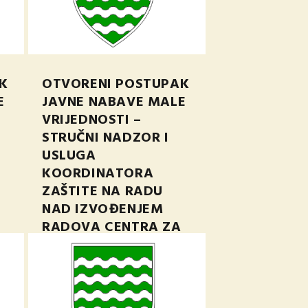
K
OTVORENI POSTUPAK
E
JAVNE NABAVE MALE
VRIJEDNOSTI –
STRUČNI NADZOR I
USLUGA
KOORDINATORA
ZAŠTITE NA RADU
NAD IZVOĐENJEM
RADOVA CENTRA ZA
STARIJE OSOBE DUGA
RESA, NPOO.C4.3.R3-
I4.01.0018
ožu 25, 2024