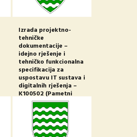
Izrada projektno-
tehničke
dokumentacije –
idejno rješenje i
tehničko funkcionalna
specifikacija za
uspostavu IT sustava i
digitalnih rješenja –
K100502 (Pametni
grad Duga Resa)
sij 2, 2025