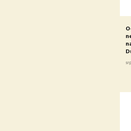
O
n
n
D
sr