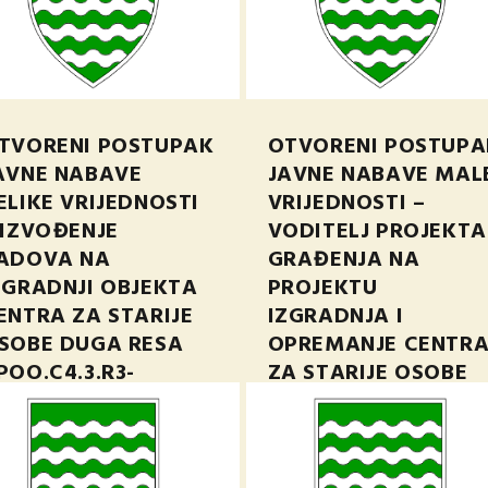
TVORENI POSTUPAK
OTVORENI POSTUPA
AVNE NABAVE
JAVNE NABAVE MAL
ELIKE VRIJEDNOSTI
VRIJEDNOSTI –
 IZVOĐENJE
VODITELJ PROJEKTA
ADOVA NA
GRAĐENJA NA
ZGRADNJI OBJEKTA
PROJEKTU
ENTRA ZA STARIJE
IZGRADNJA I
SOBE DUGA RESA
OPREMANJE CENTR
POO.C4.3.R3-
ZA STARIJE OSOBE
4.01.0018
DUGA RESA-
NPOO.C4.3.R3-
u 25, 2024
I4.01.0018