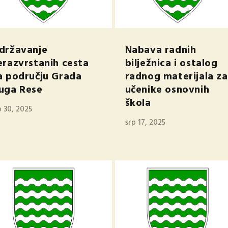
državanje
Nabava radnih
erazvrstanih cesta
bilježnica i ostalog
a području Grada
radnog materijala za
uga Rese
učenike osnovnih
škola
p 30, 2025
srp 17, 2025