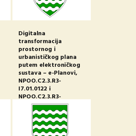
Digitalna
-
transformacija
prostornog i
urbanističkog plana
putem elektroničkog
sustava – e-Planovi,
NPOO.C2.3.R3-
I7.01.0122 i
NPOO.C2.3.R3-
I7.01.0123
srp 19, 2024