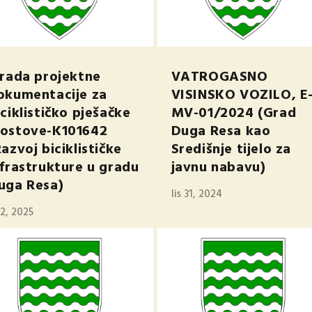
zrada projektne
VATROGASNO
okumentacije za
VISINSKO VOZILO, E
iciklističko pješačke
MV-01/2024 (Grad
ostove-K101642
Duga Resa kao
Razvoj biciklističke
Središnje tijelo za
nfrastrukture u gradu
javnu nabavu)
uga Resa)
lis 31, 2024
j 2, 2025