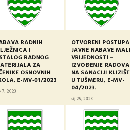
velj 27, 2024
ABAVA RADNIH
OTVORENI POSTUPA
ILJEŽNICA I
JAVNE NABAVE MAL
STALOG RADNOG
VRIJEDNOSTI –
ATERIJALA ZA
IZVOĐENJE RADOVA
ČENIKE OSNOVNIH
NA SANACIJI KLIZIŠ
KOLA, E-MV-01/2023
U TUŠMERU, E-MV-
04/2023.
p 7, 2023
sij 25, 2023