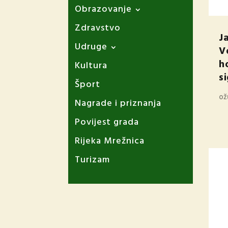
Obrazovanje
Zdravstvo
J
Udruge
V
h
Kultura
s
Šport
ož
Nagrade i priznanja
Povijest grada
Rijeka Mrežnica
Turizam