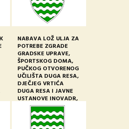
K
NABAVA LOŽ ULJA ZA
E
POTREBE ZGRADE
GRADSKE UPRAVE,
ŠPORTSKOG DOMA,
PUČKOG OTVORENOG
UČILIŠTA DUGA RESA,
DJEČJEG VRTIĆA
A
DUGA RESA I JAVNE
USTANOVE INOVADR,
2023/S 0F2-0037253
ruj 6, 2023