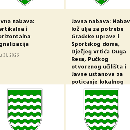
avna nabava:
Javna nabava: Naba
ertikalna i
lož ulja za potrebe
orizontalna
Gradske uprave i
ignalizacija
Sportskog doma,
Dječjeg vrtića Duga
u 31, 2026
Resa, Pučkog
otvorenog učilišta i
Javne ustanove za
poticanje lokalnog
razvoja InovaDR
velj 23, 2026